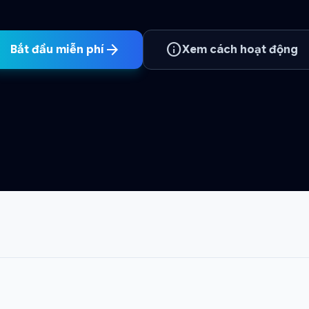
arrow_forward
info
Bắt đầu miễn phí
Xem cách hoạt động