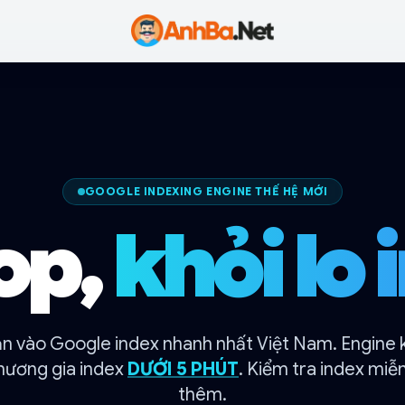
Anh Ba
GOOGLE INDEXING ENGINE THẾ HỆ MỚI
op,
khỏi lo 
n vào Google index nhanh nhất Việt Nam. Engine 
hương gia index
DƯỚI 5 PHÚT
. Kiểm tra index miễ
thêm.