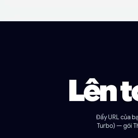
Lên t
Đẩy URL của bạ
Turbo) — gói T