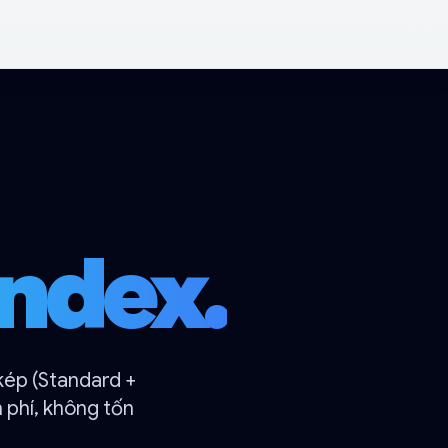
index.
kép (Standard +
n phí, không tốn