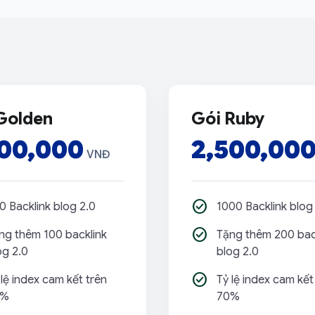
Golden
Gói Ruby
400,000
2,500,00
VNĐ
check_circle
0 Backlink blog 2.0
1000 Backlink blog
check_circle
ng thêm 100 backlink
Tặng thêm 200 bac
og 2.0
blog 2.0
check_circle
 lệ index cam kết trên
Tỷ lệ index cam kết
0%
70%