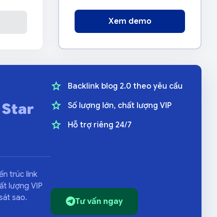
Xem demo
star
Backlink blog 2.0 theo yêu cầu
star
 Star
Số lượng lớn, chất lượng VIP
star
Hỗ trợ riêng 24/7
n trúc link
ất lượng VIP
sát sao.
Tư vấn ngay