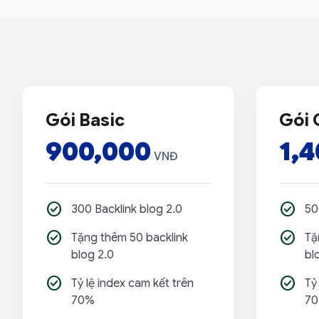
Các gói dịch vụ
Gói Basic
Gói 
900,000
1,
VNĐ
check_circle
check_circle
300 Backlink blog 2.0
50
check_circle
check_circle
Tặng thêm 50 backlink
Tặ
blog 2.0
bl
check_circle
check_circle
Tỷ lệ index cam kết trên
Tỷ
70%
7