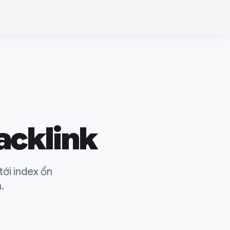
acklink
tới index ổn
.