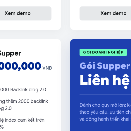
Xem demo
Xem demo
Supper
GÓI DOANH NGHIỆP
,000,000
Gói Supper
VNĐ
Liên hệ
,000 Backlink blog 2.0
ng thêm 2000 backlink
Dành cho quy mô lớn: kiế
og 2.0
theo yêu cầu, ưu tiên ch
và đồng hành triển khai 
 lệ index cam kết trên
0%