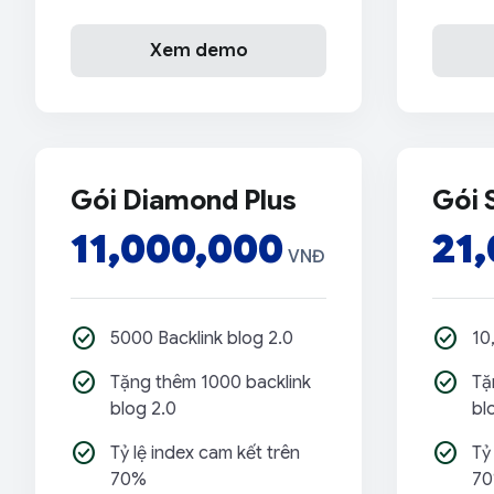
Xem demo
Gói Diamond Plus
Gói 
11,000,000
21
VNĐ
check_circle
check_circle
5000 Backlink blog 2.0
10
check_circle
check_circle
Tặng thêm 1000 backlink
Tặ
blog 2.0
bl
check_circle
check_circle
Tỷ lệ index cam kết trên
Tỷ
70%
7