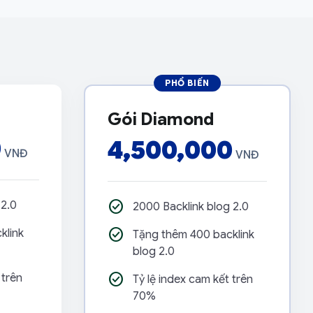
PHỔ BIẾN
Gói Diamond
0
4,500,000
VNĐ
VNĐ
check_circle
 2.0
2000 Backlink blog 2.0
check_circle
klink
Tặng thêm 400 backlink
blog 2.0
check_circle
 trên
Tỷ lệ index cam kết trên
70%