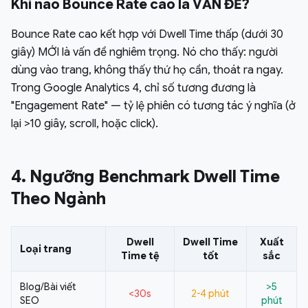
Khi nào Bounce Rate cao là VẤN ĐỀ?
Bounce Rate cao kết hợp với Dwell Time thấp (dưới 30
giây) MỚI là vấn đề nghiêm trọng. Nó cho thấy: người
dùng vào trang, không thấy thứ họ cần, thoát ra ngay.
Trong Google Analytics 4, chỉ số tương đương là
"Engagement Rate" — tỷ lệ phiên có tương tác ý nghĩa (ở
lại >10 giây, scroll, hoặc click).
4. Ngưỡng Benchmark Dwell Time
Theo Ngành
Dwell
Dwell Time
Xuất
Loại trang
Time tệ
tốt
sắc
Blog/Bài viết
>5
<30s
2-4 phút
SEO
phút