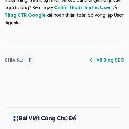
Muốn tăng Traffic tự nhiên và kéo dài thời gian ở lại của
người dùng? Xem ngay
Chiến Thuật Traffic User
và
Tăng CTR Google
để hoàn thiện toàn bộ vòng lặp User
Signals.
arrow_back
Về Blog SEO
CHIA SẺ:
grid_view
Bài Viết Cùng Chủ Đề