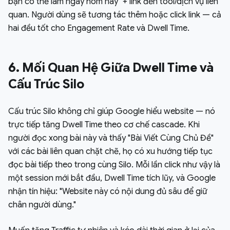
bạn có thể làm ngay hôm nay" + link đến tool/dịch vụ liên
quan. Người dùng sẽ tương tác thêm hoặc click link — cả
hai đều tốt cho Engagement Rate và Dwell Time.
6. Mối Quan Hệ Giữa Dwell Time và
Cấu Trúc Silo
Cấu trúc Silo không chỉ giúp Google hiểu website — nó
trực tiếp tăng Dwell Time theo cơ chế cascade. Khi
người đọc xong bài này và thấy "Bài Viết Cùng Chủ Đề"
với các bài liên quan chặt chẽ, họ có xu hướng tiếp tục
đọc bài tiếp theo trong cùng Silo. Mỗi lần click như vậy là
một session mới bắt đầu, Dwell Time tích lũy, và Google
nhận tín hiệu: "Website này có nội dung đủ sâu để giữ
chân người dùng."