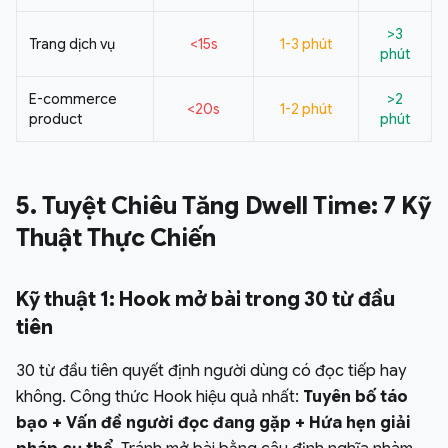
>3
Trang dịch vụ
<15s
1-3 phút
phút
E-commerce
>2
<20s
1-2 phút
product
phút
5. Tuyệt Chiêu Tăng Dwell Time: 7 Kỹ
Thuật Thực Chiến
Kỹ thuật 1: Hook mở bài trong 30 từ đầu
tiên
30 từ đầu tiên quyết định người dùng có đọc tiếp hay
không. Công thức Hook hiệu quả nhất:
Tuyên bố táo
bạo + Vấn đề người đọc đang gặp + Hứa hẹn giải