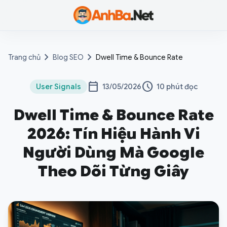
Anh Ba
chevron_right
chevron_right
Trang chủ
Blog SEO
Dwell Time & Bounce Rate
calendar_today
schedule
User Signals
13/05/2026
10 phút đọc
Dwell Time & Bounce Rate
2026: Tín Hiệu Hành Vi
Người Dùng Mà Google
Theo Dõi Từng Giây