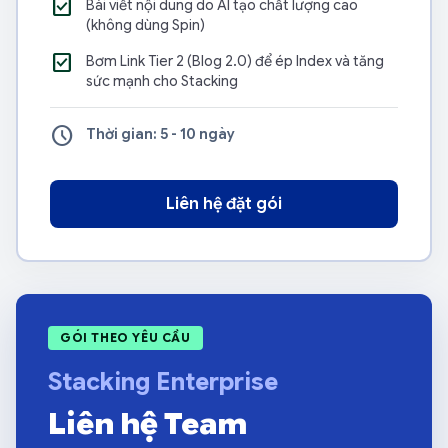
check_box
Bài viết nội dung do AI tạo chất lượng cao
(không dùng Spin)
check_box
Bơm Link Tier 2 (Blog 2.0) để ép Index và tăng
sức mạnh cho Stacking
schedule
Thời gian: 5 - 10 ngày
Liên hệ đặt gói
GÓI THEO YÊU CẦU
Stacking Enterprise
Liên hệ Team