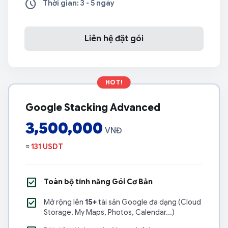
schedule
Thời gian: 3 - 5 ngày
Liên hệ đặt gói
HOT!
Google Stacking Advanced
3,500,000
VNĐ
≈
131 USDT
check_box
Toàn bộ tính năng Gói Cơ Bản
check_box
Mở rộng lên
15+
tài sản Google đa dạng (Cloud
Storage, My Maps, Photos, Calendar...)