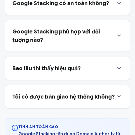
expand_more
Google Stacking có an toàn không?
Google Stacking phù hợp với đối
expand_more
tượng nào?
expand_more
Bao lâu thì thấy hiệu quả?
expand_more
Tôi có được bàn giao hệ thống không?
info
TÍNH AN TOÀN CAO
Google Stacking tận dụng Domain Authority từ