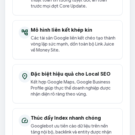
thuật toán tin tưởng tuyệt đối, an toàn
trước mọi đợt Core Update.
Mô hình liên kết khép kín
account_tree
Các tài sản Google liên kết chéo tạo thành
vòng lặp sức mạnh, dồn toàn bộ Link Juice
về Money Site.
Đặc biệt hiệu quả cho Local SEO
location_on
Kết hợp Google Maps, Google Business
Profile giúp thực thể doanh nghiệp được
nhận diện rõ ràng theo vùng.
Thúc đẩy Index nhanh chóng
speed
Googlebot ưu tiên cào dữ liệu trên nền
tảng nội bộ, backlink và entity được nhận