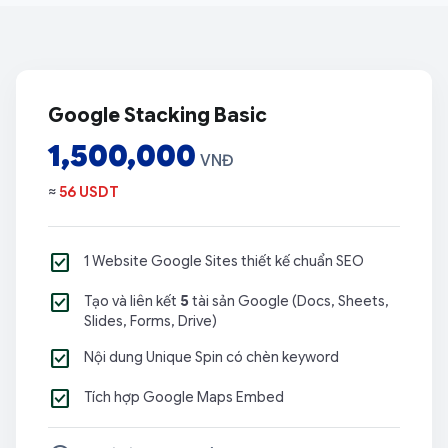
Chi tiết các gói Google Stacking
Google Stacking Basic
1,500,000
VNĐ
≈
56 USDT
check_box
1 Website Google Sites thiết kế chuẩn SEO
check_box
Tạo và liên kết
5
tài sản Google (Docs, Sheets,
Slides, Forms, Drive)
check_box
Nội dung Unique Spin có chèn keyword
check_box
Tích hợp Google Maps Embed