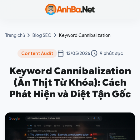
Anh Ba
chevron_right
chevron_right
Trang chủ
Blog SEO
Keyword Cannibalization
calendar_today
schedule
Content Audit
13/05/2026
9 phút đọc
Keyword Cannibalization
(Ăn Thịt Từ Khóa): Cách
Phát Hiện và Diệt Tận Gốc