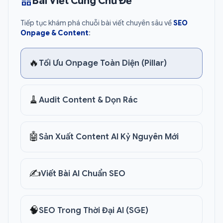
grid_view
Bài Viết Cùng Chủ Đề
Tiếp tục khám phá chuỗi bài viết chuyên sâu về
SEO
Onpage & Content
:
🔥
Tối Ưu Onpage Toàn Diện (Pillar)
🧹
Audit Content & Dọn Rác
🤖
Sản Xuất Content AI Kỷ Nguyên Mới
✍️
Viết Bài AI Chuẩn SEO
🧠
SEO Trong Thời Đại AI (SGE)